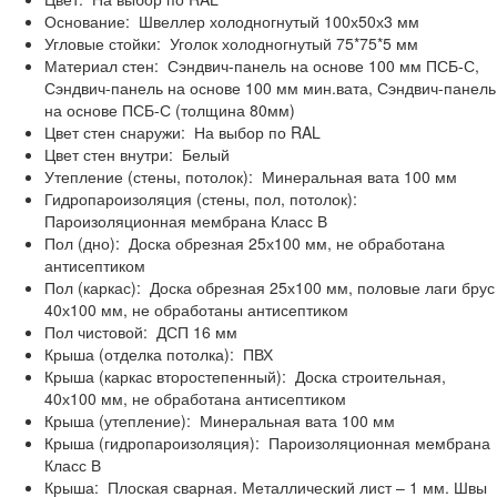
Основание:
Швеллер холодногнутый 100х50х3 мм
Угловые стойки:
Уголок холодногнутый 75*75*5 мм
Материал стен:
Сэндвич-панель на основе 100 мм ПСБ-С,
Сэндвич-панель на основе 100 мм мин.вата, Сэндвич-панель
на основе ПСБ-С (толщина 80мм)
Цвет стен снаружи:
На выбор по RAL
Цвет стен внутри:
Белый
Утепление (стены, потолок):
Минеральная вата 100 мм
Гидропароизоляция (стены, пол, потолок):
Пароизоляционная мембрана Класс В
Пол (дно):
Доска обрезная 25х100 мм, не обработана
антисептиком
Пол (каркас):
Доска обрезная 25х100 мм, половые лаги брус
40х100 мм, не обработаны антисептиком
Пол чистовой:
ДСП 16 мм
Крыша (отделка потолка):
ПВХ
Крыша (каркас второстепенный):
Доска строительная,
40х100 мм, не обработана антисептиком
Крыша (утепление):
Минеральная вата 100 мм
Крыша (гидропароизоляция):
Пароизоляционная мембрана
Класс В
Крыша:
Плоская сварная. Металлический лист – 1 мм. Швы