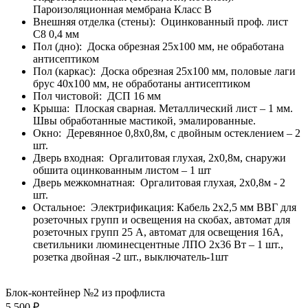
Пароизоляционная мембрана Класс В
Внешняя отделка (стены):
Оцинкованный проф. лист
С8 0,4 мм
Пол (дно):
Доска обрезная 25х100 мм, не обработана
антисептиком
Пол (каркас):
Доска обрезная 25х100 мм, половые лаги
брус 40х100 мм, не обработаны антисептиком
Пол чистовой:
ДСП 16 мм
Крыша:
Плоская сварная. Металлический лист – 1 мм.
Швы обработанные мастикой, эмалированные.
Окно:
Деревянное 0,8х0,8м, с двойным остеклением – 2
шт.
Дверь входная:
Оргалитовая глухая, 2х0,8м, снаружи
обшита оцинкованным листом – 1 шт
Дверь межкомнатная:
Оргалитовая глухая, 2х0,8м - 2
шт.
Остальное:
Электрификация: Кабель 2х2,5 мм ВВГ для
розеточных групп и освещения на скобах, автомат для
розеточных групп 25 А, автомат для освещения 16А,
светильники люминесцентные ЛПО 2х36 Вт – 1 шт.,
розетка двойная -2 шт., выключатель-1шт
Блок-контейнер №2 из профлиста
5 500 ₽